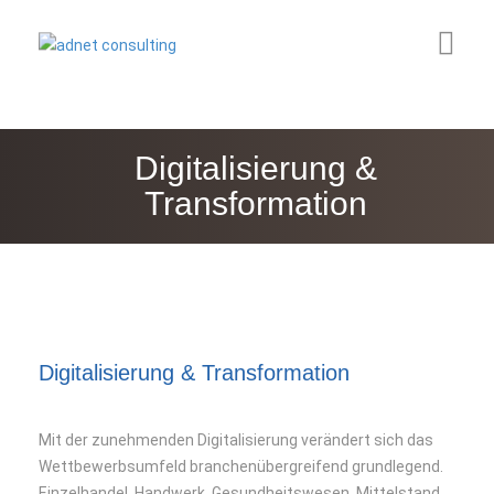
Willkommen
Digitalisierung &
Consulting
Transformation
Themen
Technik
Dienstleiter
Gesundheit
Digitalisierung & Transformation
Info & News
Mit der zunehmenden Digitalisierung verändert sich das
Über uns
Wettbewerbsumfeld branchenübergreifend grundlegend.
Einzelhandel, Handwerk, Gesundheitswesen, Mittelstand,