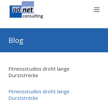
Willkommen
Consulting
Blog
Themen
Technik
Fitnessstudios droht lange
Dienstleiter
Durststrecke
Gesundheit
Info & News
Fitnessstudios droht lange
Durststrecke
Über uns