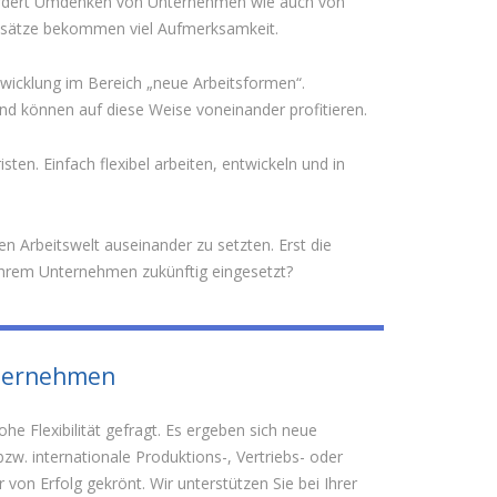
erfordert Umdenken von Unternehmen wie auch von
 Ansätze bekommen viel Aufmerksamkeit.
twicklung im Bereich „neue Arbeitsformen“.
und können auf diese Weise voneinander profitieren.
ten. Einfach flexibel arbeiten, entwickeln und in
 Arbeitswelt auseinander zu setzten. Erst die
rem Unternehmen zukünftig eingesetzt?
nternehmen
 Flexibilität gefragt. Es ergeben sich neue
w. internationale Produktions-, Vertriebs- oder
von Erfolg gekrönt. Wir unterstützen Sie bei Ihrer