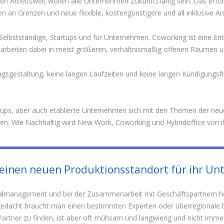
r neuen Arbeitswelt wollen alle Unternehmen Zukunftsfähig sein. Das 
ßen an Grenzen und neue flexible, kostengünstigere und all inklusive
Selbstständige, Startups und für Unternehmen. Coworking ist eine En
n arbeiten dabei in meist größeren, verhältnismäßig offenen Räumen 
gsgestaltung, keine langen Laufzeiten und keine langen Kündigungsfris
ps, aber auch etablierte Unternehmen sich mit den Themen der neuen
Wie Nachhaltig wird New Work, Coworking und Hybridoffice von ih
 einen neuen Produktionsstandort für ihr U
nalmanagement und bei der Zusammenarbeit mit Geschäftspartnern hohe
gedacht braucht man einen bestimmten Experten oder überregionale bz
artner zu finden, ist aber oft mühsam und langwierig und nicht immer 