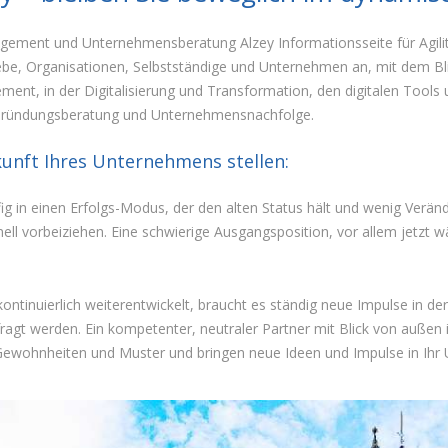
gement und Unternehmensberatung Alzey Informationsseite für Agilit
e, Organisationen, Selbstständige und Unternehmen an, mit dem Blic
nt, in der Digitalisierung und Transformation, den digitalen Tools
Gründungsberatung und Unternehmensnachfolge.
ukunft Ihres Unternehmens stellen:
g in einen Erfolgs-Modus, der den alten Status hält und wenig Veränd
hnell vorbeiziehen. Eine schwierige Ausgangsposition, vor allem je
ntinuierlich weiterentwickelt, braucht es ständig neue Impulse in d
t werden. Ein kompetenter, neutraler Partner mit Blick von außen ist
e Gewohnheiten und Muster und bringen neue Ideen und Impulse in Ih