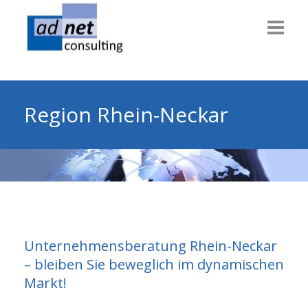
Willkommen
Consulting
Region Rhein-Neckar
Themen
Technik
Dienstleiter
Gesundheit
Unternehmensberatung Rhein-Neckar
Info & News
– bleiben Sie beweglich im dynamischen
Markt!
Über uns