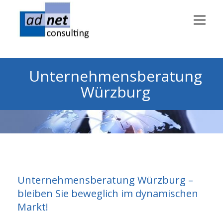
Willkommen
Unternehmensberatung
Consulting
Würzburg
Themen
Technik
Dienstleiter
Gesundheit
Unternehmensberatung Würzburg –
Info & News
bleiben Sie beweglich im dynamischen
Markt!
Über uns