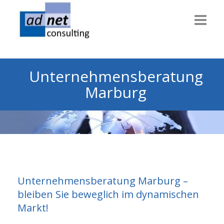
Willkommen
Unternehmensberatung
Consulting
Marburg
Themen
Technik
Dienstleiter
Gesundheit
Unternehmensberatung Marburg –
Info & News
bleiben Sie beweglich im dynamischen
Markt!
Über uns