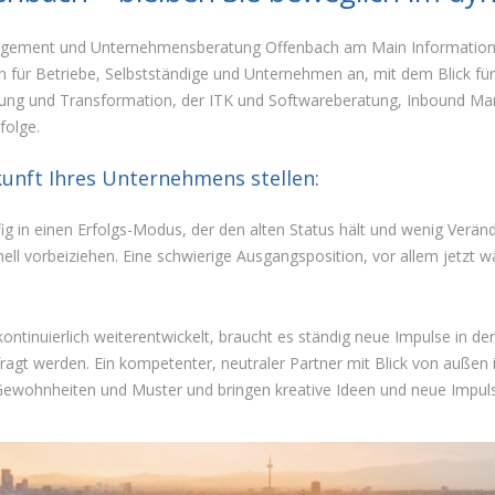
agement und Unternehmensberatung Offenbach am Main Informationsse
für Betriebe, Selbstständige und Unternehmen an, mit dem Blick fü
ierung und Transformation, der ITK und Softwareberatung, Inbound M
folge.
ukunft Ihres Unternehmens stellen:
g in einen Erfolgs-Modus, der den alten Status hält und wenig Veränd
hnell vorbeiziehen. Eine schwierige Ausgangsposition, vor allem je
ntinuierlich weiterentwickelt, braucht es ständig neue Impulse in d
t werden. Ein kompetenter, neutraler Partner mit Blick von außen ist
e Gewohnheiten und Muster und bringen kreative Ideen und neue Impul