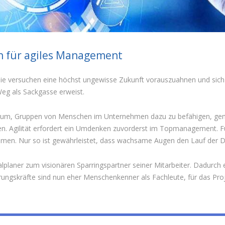
 für agiles Management
Sie versuchen eine höchst ungewisse Zukunft vorauszuahnen und sich f
eg als Sackgasse erweist.
t darum, Gruppen von Menschen im Unternehmen dazu zu befähigen, gem
en. Agilität erfordert ein Umdenken zuvorderst im Topmanagement. 
ehmen. Nur so ist gewährleistet, dass wachsame Augen den Lauf der D
lplaner zum visionären Sparringspartner seiner Mitarbeiter. Dadurch 
rungskräfte sind nun eher Menschenkenner als Fachleute, für das Pr