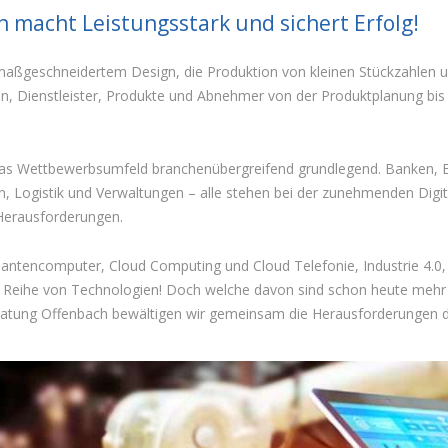
n macht Leistungsstark und sichert Erfolg!
t maßgeschneidertem Design, die Produktion von kleinen Stückzahlen
n, Dienstleister, Produkte und Abnehmer von der Produktplanung bis 
 das Wettbewerbsumfeld branchenübergreifend grundlegend. Banken, 
n, Logistik und Verwaltungen – alle stehen bei der zunehmenden Digi
Herausforderungen.
 Quantencomputer, Cloud Computing und Cloud Telefonie, Industrie 4.
eihe von Technologien! Doch welche davon sind schon heute mehr als 
tung Offenbach bewältigen wir gemeinsam die Herausforderungen der