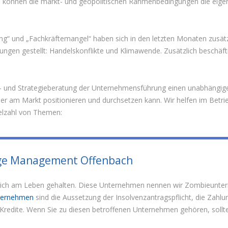
i können die markt- und geopolitischen Rahmenbedingungen die eigene
g“ und „Fachkräftemangel“ haben sich in den letzten Monaten zusätzli
gen gestellt: Handelskonflikte und Klimawende. Zusätzlich beschäftig
- und Strategieberatung der Unternehmensführung einen unabhängigen 
er am Markt positionieren und durchsetzen kann. Wir helfen im Betr
elzahl von Themen:
ge Management Offenbach
tlich am Leben gehalten. Diese Unternehmen nennen wir Zombieunte
ternehmen
sind die Aussetzung der Insolvenzantragspflicht, die Zahl
redite. Wenn Sie zu diesen betroffenen Unternehmen gehören, sollten