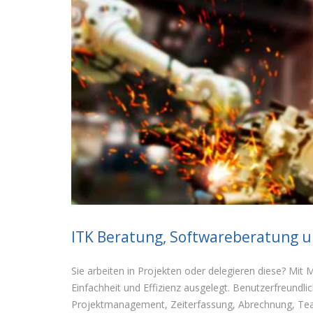
ITK Beratung, Softwareberatung un
Sie arbeiten in Projekten oder delegieren diese? Mit
Einfachheit und Effizienz ausgelegt. Benutzerfreundli
Projektmanagement, Zeiterfassung, Abrechnung, Team