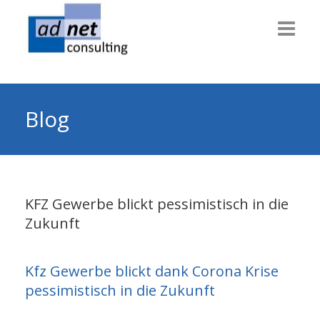
Willkommen
Consulting
Blog
Themen
Technik
KFZ Gewerbe blickt pessimistisch in die
Dienstleiter
Zukunft
Gesundheit
Info & News
Kfz Gewerbe blickt dank Corona Krise
pessimistisch in die Zukunft
Über uns