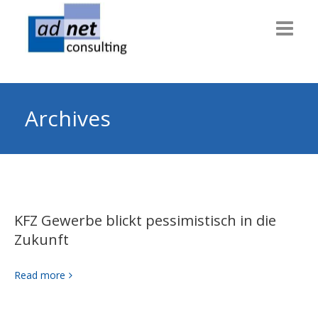
Willkommen
Consulting
Archives
Themen
Technik
Dienstleiter
KFZ Gewerbe blickt pessimistisch in die
Gesundheit
Zukunft
Info & News
Read more
Über uns