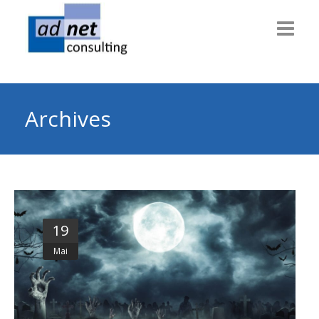
Willkommen
Consulting
Archives
Themen
Technik
Dienstleiter
19
Gesundheit
Mai
Info & News
Über uns