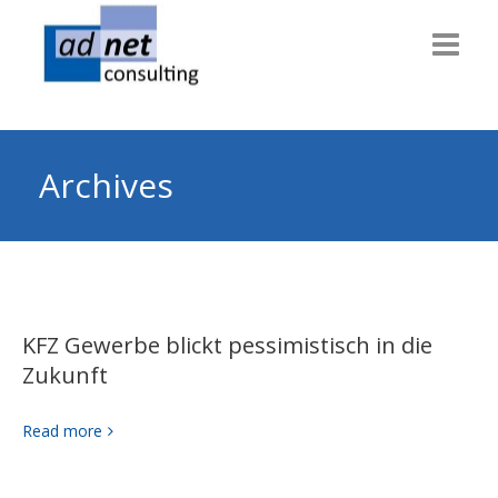
Willkommen
Consulting
Archives
Themen
Technik
Dienstleiter
KFZ Gewerbe blickt pessimistisch in die
Gesundheit
Zukunft
Info & News
Read more
Über uns