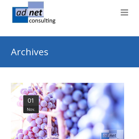
Willkommen
Consulting
Archives
Themen
Technik
Dienstleiter
01
Gesundheit
Nov.
Info & News
Über uns