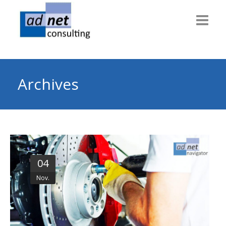
Willkommen
Consulting
Archives
Themen
Technik
Dienstleiter
04
Gesundheit
Nov.
Info & News
Über uns