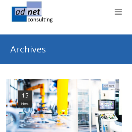
Willkommen
Consulting
Archives
Themen
Technik
Dienstleiter
15
Gesundheit
Nov.
Info & News
Über uns