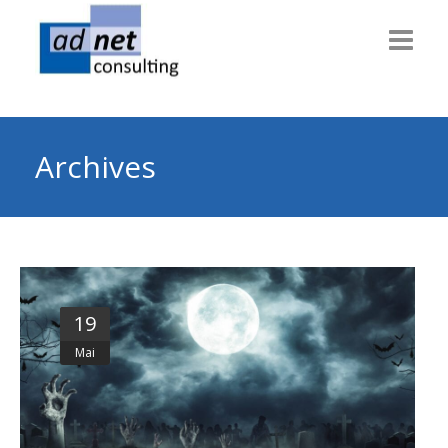
Willkommen
Consulting
Archives
Themen
Technik
Dienstleiter
19
Gesundheit
Mai
Info & News
Über uns