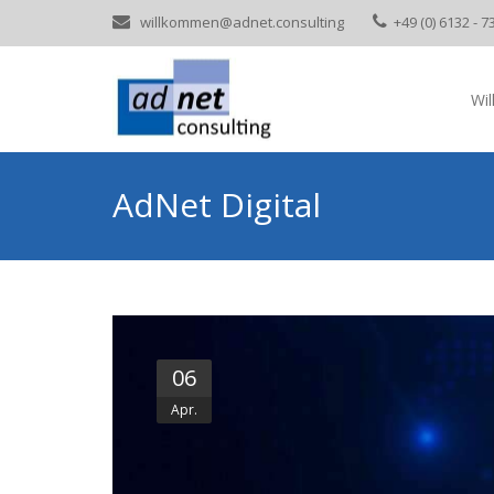
willkommen@adnet.consulting
+49 (0) 6132 - 7
Wi
AdNet Digital
06
Apr.